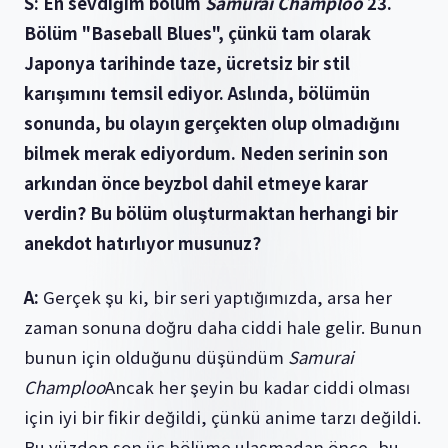
S: En sevdiğim bölüm
Samurai Champloo
23.
Bölüm "Baseball Blues", çünkü tam olarak
Japonya tarihinde taze, ücretsiz bir stil
karışımını temsil ediyor. Aslında, bölümün
sonunda, bu olayın gerçekten olup olmadığını
bilmek merak ediyordum. Neden serinin son
arkından önce beyzbol dahil etmeye karar
verdin? Bu bölüm oluşturmaktan herhangi bir
anekdot hatırlıyor musunuz?
A:
Gerçek şu ki, bir seri yaptığımızda, arsa her
zaman sonuna doğru daha ciddi hale gelir. Bunun
bunun için olduğunu düşündüm
Samurai
Champloo
Ancak her şeyin bu kadar ciddi olması
için iyi bir fikir değildi, çünkü anime tarzı değildi.
Bu yüzden son üç bölüme ulaşmadan önce, bu