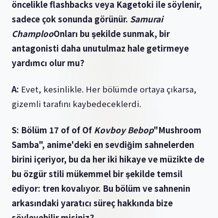
öncelikle flashbacks veya Kagetoki ile söylenir,
sadece çok sonunda görünür.
Samurai
Champloo
Onları bu şekilde sunmak, bir
antagonisti daha unutulmaz hale getirmeye
yardımcı olur mu?
A:
Evet, kesinlikle. Her bölümde ortaya çıkarsa,
gizemli tarafını kaybedeceklerdi.
S: Bölüm 17 of of Of
Kovboy Bebop
"Mushroom
Samba", anime'deki en sevdiğim sahnelerden
birini içeriyor, bu da her iki hikaye ve müzikte de
bu özgür stili mükemmel bir şekilde temsil
ediyor: tren kovalıyor. Bu bölüm ve sahnenin
arkasındaki yaratıcı süreç hakkında bize
söyleyebilir misiniz?