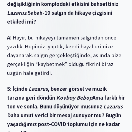
değişikliğinin komplodaki etkisini bahsettiniz
Lazarus
.Sabah-19 salgın da hikaye çizgisini
etkiledi mi?
A:
Hayır, bu hikayeyi tamamen salgından önce
yazdık. Hepimizi yaptık, kendi hayallerimize
dayanarak. salgın gerçekleştiğinde, aslında bize
gerçekliğin “kaybetmek” olduğu fikrini biraz
üzgün hale getirdi.
S: İçinde
Lazarus
, benzer görsel ve müzik
tarzına geri döndün
Kovboy Bebop
Ama farklı bir
ton ve sonla. Bunu düşünüyor musunuz
Lazarus
Daha umut verici bir mesaj sunuyor mu? Bugün
yaşadığımız post-COVID toplumu için ne kadar