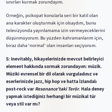
sınırları kurmak zorundayım.
Örneğin, psikopat konularla seri bir katil olan
ana karakter oluşturmak için olsaydım, bunu
televizyonda yayınlamama izin vermeyeceklerini
düşünmüyorum. Bu yüzden kahramanlarım için,
biraz daha ‘normal’ olan insanları seçiyorum.
S: Inevitably, hikayelerinizde mevcut belirleyici
element hakkında sormak zorundayım: müzik.
Müziki evrensel bir dil olarak vurguladınız ve
eserlerinizde jazz, hip hop ve hatta İzlandalı
post-rock var
Resonance'taki Terör
. Hala deney
yapmak istediğiniz herhangi bir müzikal tür
veya stil var mı?