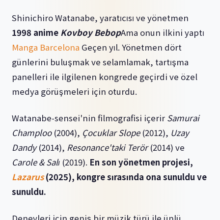
Shinichiro Watanabe, yaratıcısı ve yönetmen
1998 anime
Kovboy Bebop
Ama onun ilkini yaptı
Manga Barcelona
Geçen yıl. Yönetmen dört
günlerini buluşmak ve selamlamak, tartışma
panelleri ile ilgilenen kongrede geçirdi ve özel
medya görüşmeleri için oturdu.
Watanabe-sensei'nin filmografisi içerir
Samurai
Champloo
(2004),
Çocuklar Slope
(2012),
Uzay
Dandy
(2014),
Resonance'taki Terör
(2014) ve
Carole & Salı
(2019).
En son yönetmen projesi,
Lazarus
(2025), kongre sırasında ona sunuldu ve
sunuldu.
Deneyleri için geniş bir müzik türü ile ünlü,