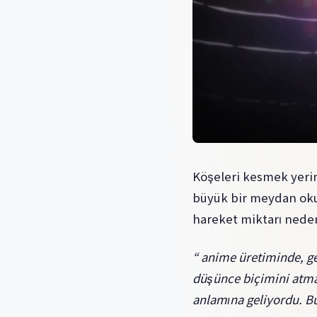
Köşeleri kesmek yerin
büyük bir meydan okum
hareket miktarı neden
“ anime üretiminde, gen
düşünce biçimini atma
anlamına geliyordu. B