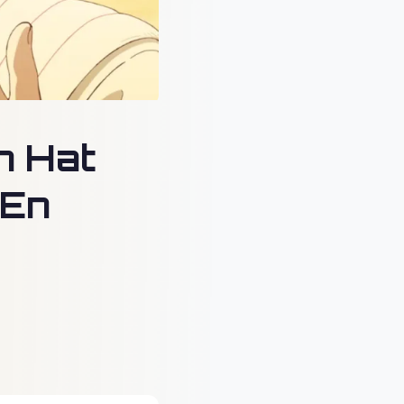
h Hat
 En