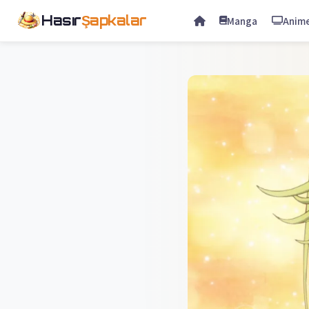
Hasır
Şapkalar
Manga
Anim