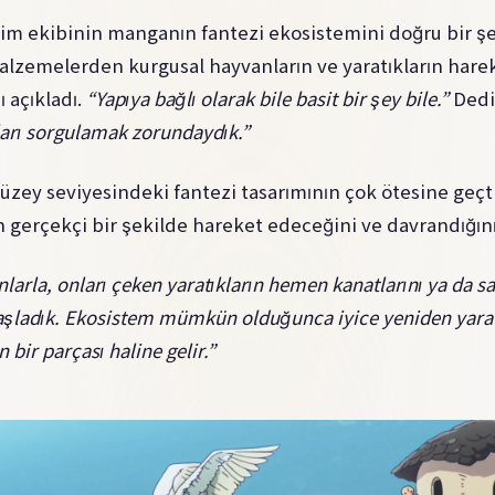
im ekibinin manganın fantezi ekosistemini doğru bir ş
zemelerden kurgusal hayvanların ve yaratıkların hare
ı açıkladı.
“Yapıya bağlı olarak bile basit bir şey bile.”
Dedi
ları sorgulamak zorundaydık.”
zey seviyesindeki fantezi tasarımının çok ötesine geçti
 gerçekçi bir şekilde hareket edeceğini ve davrandığın
nlarla, onları çeken yaratıkların hemen kanatlarını ya da
aşladık. Ekosistem mümkün olduğunca iyice yeniden yaratı
 bir parçası haline gelir.”