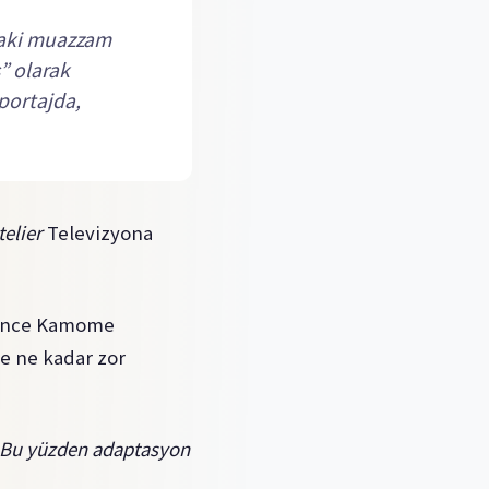
daki muazzam
” olarak
öportajda,
telier
Televizyona
k önce Kamome
de ne kadar zor
 Bu yüzden adaptasyon