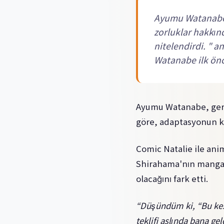
Ayumu Watanabe, 
zorluklar hakkın
nitelendirdi. " a
Watanabe ilk önc
Ayumu Watanabe, geri
göre, adaptasyonun ke
Comic Natalie ile ani
Shirahama'nın mangası
olacağını fark etti.
“Düşündüm ki, “Bu kes
teklifi aslında bana ge