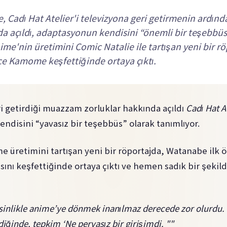
Cadı Hat Atelier'i televizyona geri getirmenin ardın
da açıldı, adaptasyonun kendisini “önemli bir teşebbüs
nime'nin üretimini Comic Natalie ile tartışan yeni bir r
e Kamome keşfettiğinde ortaya çıktı.
 getirdiği muazzam zorluklar hakkında açıldı
Cadı Hat A
ndisini “yavasız bir teşebbüs” olarak tanımlıyor.
me üretimini tartışan yeni bir röportajda, Watanabe il
nı keşfettiğinde ortaya çıktı ve hemen sadık bir şekil
inlikle anime’ye dönmek inanılmaz derecede zor olurdu.
ldiğinde, tepkim ‘Ne pervasız bir girişimdi. ""