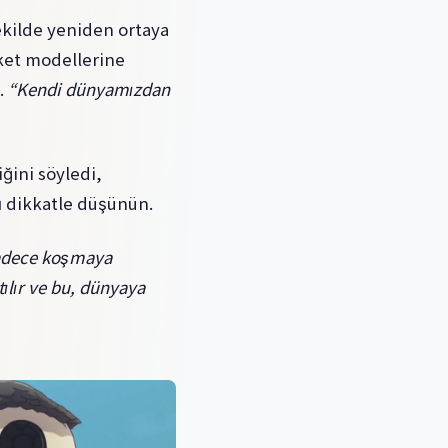
ekilde yeniden ortaya
ket modellerine
.
“Kendi dünyamızdan
ğini söyledi,
ı dikkatle düşünün.
 sadece koşmaya
lır ve bu, dünyaya