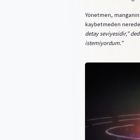
Yönetmen, manganın yo
kaybetmeden neredeys
detay seviyesidir,” de
istemiyordum.”