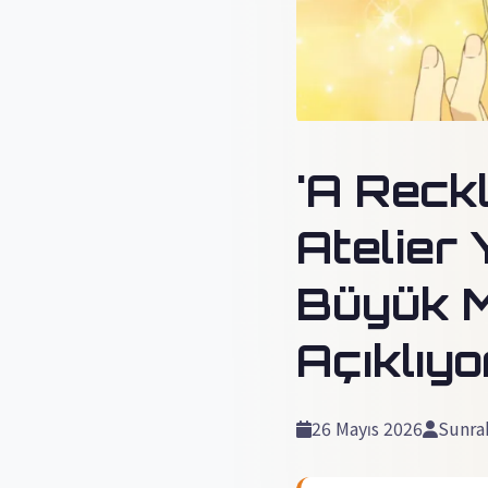
'A Reck
Atelier
Büyük M
Açıklıyo
26 Mayıs 2026
Sunra