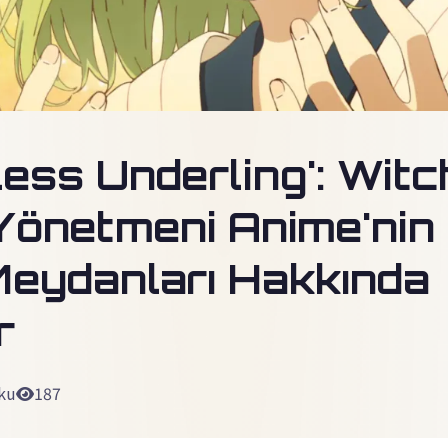
less Underling': Witc
 Yönetmeni Anime'nin
eydanları Hakkında
r
ku
187