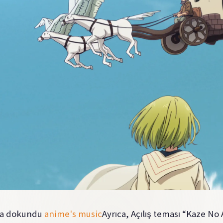
da dokundu
anime's music
Ayrıca, Açılış teması “Kaze N