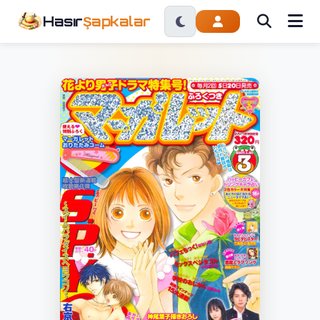
Hasır
Şapkalar