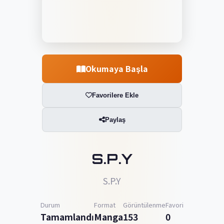
Okumaya Başla
Favorilere Ekle
Paylaş
S.P.Y
S.P.Y
Durum
Format
Görüntülenme
Favori
Tamamlandı
Manga
153
0