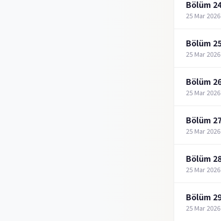
Bölüm 2
25 Mar 2026
Bölüm 2
25 Mar 2026
Bölüm 2
25 Mar 2026
Bölüm 2
25 Mar 2026
Bölüm 2
25 Mar 2026
Bölüm 2
25 Mar 2026