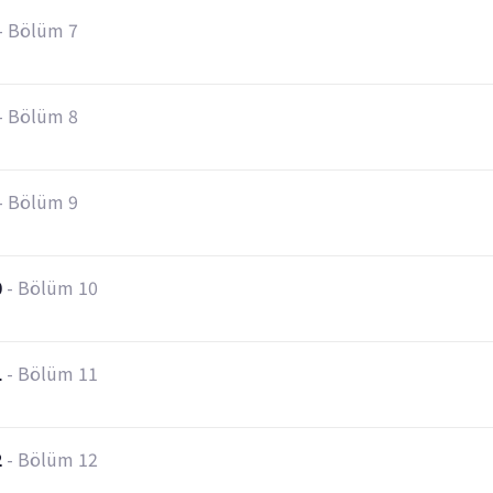
- Bölüm 7
- Bölüm 8
- Bölüm 9
0
- Bölüm 10
1
- Bölüm 11
2
- Bölüm 12