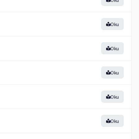
Oku
Oku
Oku
Oku
Oku