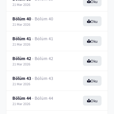
Oku
21 Mar 2026
Bölüm 40
- Bölüm 40
Oku
21 Mar 2026
Bölüm 41
- Bölüm 41
Oku
21 Mar 2026
Bölüm 42
- Bölüm 42
Oku
21 Mar 2026
Bölüm 43
- Bölüm 43
Oku
21 Mar 2026
Bölüm 44
- Bölüm 44
Oku
21 Mar 2026