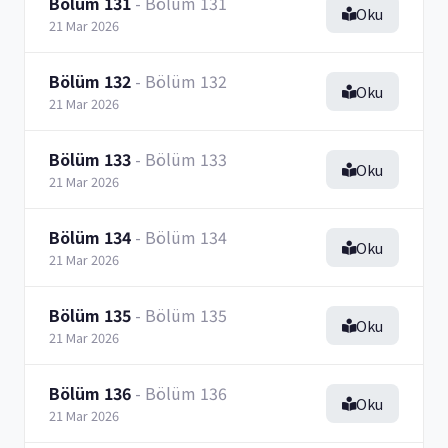
Bölüm 131
- Bölüm 131
Oku
21 Mar 2026
Bölüm 132
- Bölüm 132
Oku
21 Mar 2026
Bölüm 133
- Bölüm 133
Oku
21 Mar 2026
Bölüm 134
- Bölüm 134
Oku
21 Mar 2026
Bölüm 135
- Bölüm 135
Oku
21 Mar 2026
Bölüm 136
- Bölüm 136
Oku
21 Mar 2026