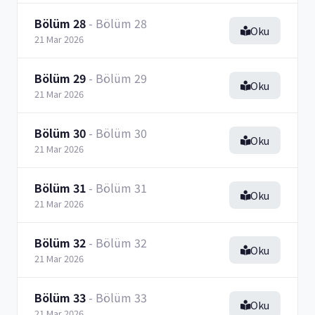
Bölüm 28
- Bölüm 28
Oku
21 Mar 2026
Bölüm 29
- Bölüm 29
Oku
21 Mar 2026
Bölüm 30
- Bölüm 30
Oku
21 Mar 2026
Bölüm 31
- Bölüm 31
Oku
21 Mar 2026
Bölüm 32
- Bölüm 32
Oku
21 Mar 2026
Bölüm 33
- Bölüm 33
Oku
21 Mar 2026