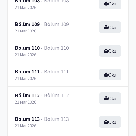
Bölüm 108
- Bölüm 108
Oku
21 Mar 2026
Bölüm 109
- Bölüm 109
Oku
21 Mar 2026
Bölüm 110
- Bölüm 110
Oku
21 Mar 2026
Bölüm 111
- Bölüm 111
Oku
21 Mar 2026
Bölüm 112
- Bölüm 112
Oku
21 Mar 2026
Bölüm 113
- Bölüm 113
Oku
21 Mar 2026