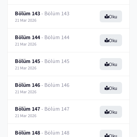
Bölüm 143
- Bölüm 143
Oku
21 Mar 2026
Bölüm 144
- Bölüm 144
Oku
21 Mar 2026
Bölüm 145
- Bölüm 145
Oku
21 Mar 2026
Bölüm 146
- Bölüm 146
Oku
21 Mar 2026
Bölüm 147
- Bölüm 147
Oku
21 Mar 2026
Bölüm 148
- Bölüm 148
Oku