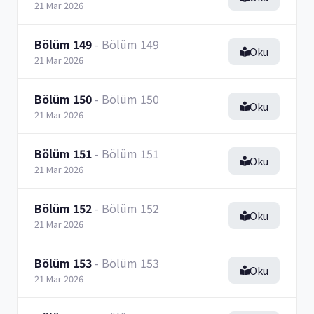
21 Mar 2026
Bölüm 149
- Bölüm 149
Oku
21 Mar 2026
Bölüm 150
- Bölüm 150
Oku
21 Mar 2026
Bölüm 151
- Bölüm 151
Oku
21 Mar 2026
Bölüm 152
- Bölüm 152
Oku
21 Mar 2026
Bölüm 153
- Bölüm 153
Oku
21 Mar 2026