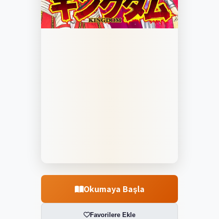
Okumaya Başla
Favorilere Ekle