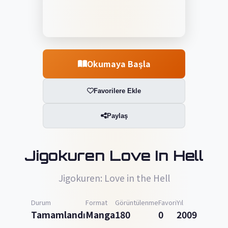
Okumaya Başla
Favorilere Ekle
Paylaş
Jigokuren Love In Hell
Jigokuren: Love in the Hell
Durum
Format
Görüntülenme
Favori
Yıl
Tamamlandı
Manga
180
0
2009