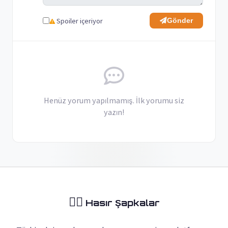
Spoiler içeriyor
Gönder
Henüz yorum yapılmamış. İlk yorumu siz
yazın!
🏴‍☠️
Hasır Şapkalar