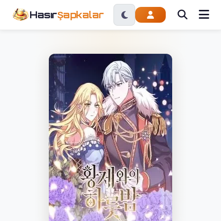
Hasır
Şapkalar