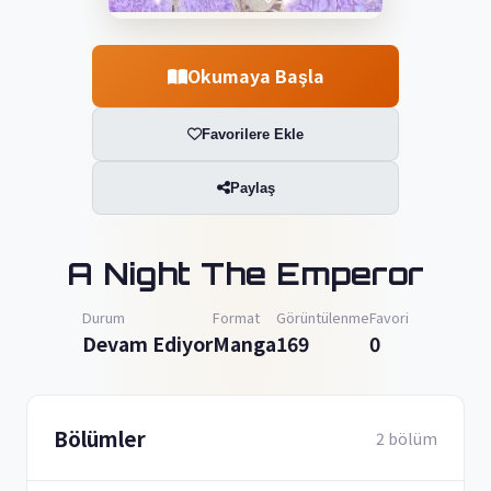
Okumaya Başla
Favorilere Ekle
Paylaş
A Night The Emperor
Durum
Format
Görüntülenme
Favori
Devam Ediyor
Manga
169
0
Bölümler
2 bölüm