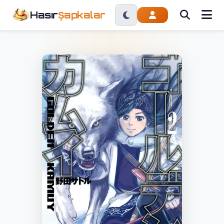
Hasır
Şapkalar