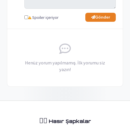
Spoiler içeriyor
Gönder
Henüz yorum yapılmamış. İlk yorumu siz
yazın!
🏴‍☠️
Hasır Şapkalar