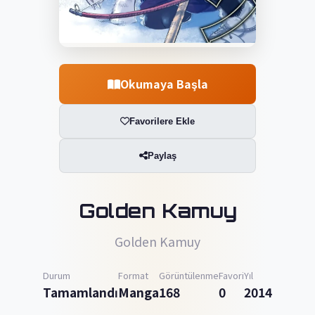
Okumaya Başla
Favorilere Ekle
Paylaş
Golden Kamuy
Golden Kamuy
Durum
Format
Görüntülenme
Favori
Yıl
Tamamlandı
Manga
168
0
2014