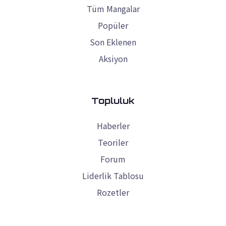
Tüm Mangalar
Popüler
Son Eklenen
Aksiyon
Topluluk
Haberler
Teoriler
Forum
Liderlik Tablosu
Rozetler