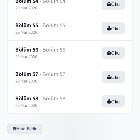
Bölüm 54
- Bölüm 54
Oku
29 Mar 2026
Bölüm 55
- Bölüm 55
Oku
29 Mar 2026
Bölüm 56
- Bölüm 56
Oku
29 Mar 2026
Bölüm 57
- Bölüm 57
Oku
29 Mar 2026
Bölüm 58
- Bölüm 58
Oku
29 Mar 2026
Hata Bildir