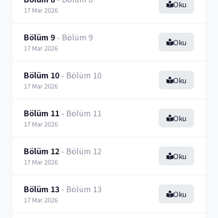
Oku
17 Mar 2026
Bölüm 9
- Bölüm 9
Oku
17 Mar 2026
Bölüm 10
- Bölüm 10
Oku
17 Mar 2026
Bölüm 11
- Bölüm 11
Oku
17 Mar 2026
Bölüm 12
- Bölüm 12
Oku
17 Mar 2026
Bölüm 13
- Bölüm 13
Oku
17 Mar 2026