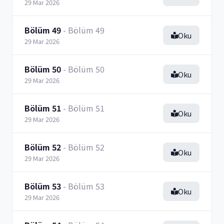
29 Mar 2026
Bölüm 49
- Bölüm 49
Oku
29 Mar 2026
Bölüm 50
- Bölüm 50
Oku
29 Mar 2026
Bölüm 51
- Bölüm 51
Oku
29 Mar 2026
Bölüm 52
- Bölüm 52
Oku
29 Mar 2026
Bölüm 53
- Bölüm 53
Oku
29 Mar 2026