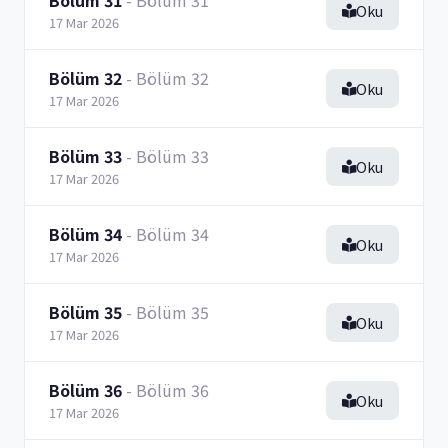
Bölüm 31
- Bölüm 31
Oku
17 Mar 2026
Bölüm 32
- Bölüm 32
Oku
17 Mar 2026
Bölüm 33
- Bölüm 33
Oku
17 Mar 2026
Bölüm 34
- Bölüm 34
Oku
17 Mar 2026
Bölüm 35
- Bölüm 35
Oku
17 Mar 2026
Bölüm 36
- Bölüm 36
Oku
17 Mar 2026