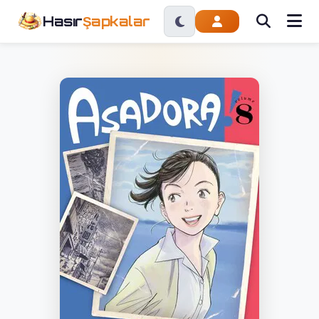
Hasır
Şapkalar