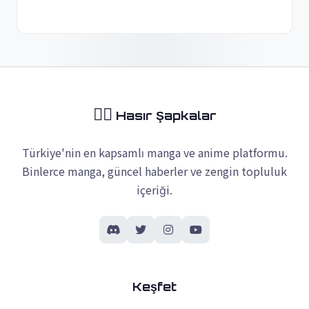
🏴‍☠️
Hasır Şapkalar
Türkiye'nin en kapsamlı manga ve anime platformu.
Binlerce manga, güncel haberler ve zengin topluluk
içeriği.
Keşfet