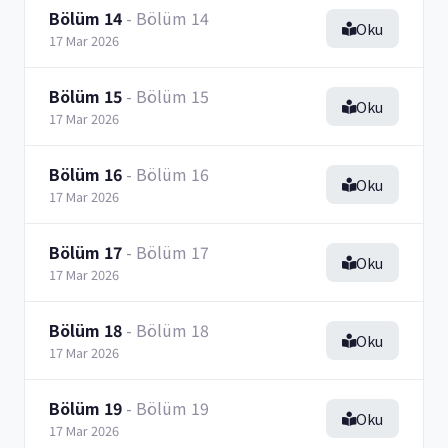
Bölüm 14
- Bölüm 14
Oku
17 Mar 2026
Bölüm 15
- Bölüm 15
Oku
17 Mar 2026
Bölüm 16
- Bölüm 16
Oku
17 Mar 2026
Bölüm 17
- Bölüm 17
Oku
17 Mar 2026
Bölüm 18
- Bölüm 18
Oku
17 Mar 2026
Bölüm 19
- Bölüm 19
Oku
17 Mar 2026