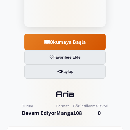
Okumaya Başla
Favorilere Ekle
Paylaş
Aria
Durum
Format
Görüntülenme
Favori
Devam Ediyor
Manga
108
0