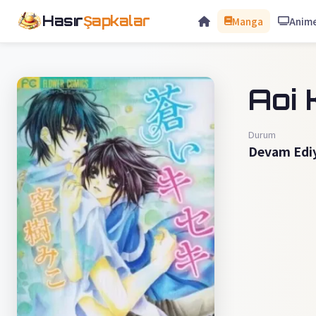
Hasır
Şapkalar
Manga
Anim
Aoi 
Durum
Devam Edi