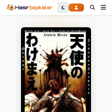
Hasır
Şapkalar