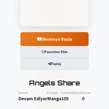
Okumaya Başla
Favorilere Ekle
Paylaş
Angels Share
Durum
Format
Görüntülenme
Favori
Devam Ediyor
Manga
105
0