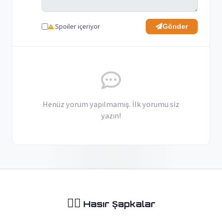
Spoiler içeriyor
Gönder
Henüz yorum yapılmamış. İlk yorumu siz
yazın!
🏴‍☠️
Hasır Şapkalar