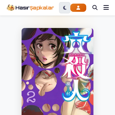
Hasır
Şapkalar