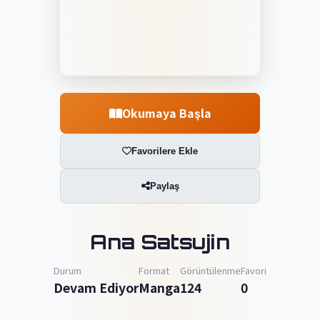
Okumaya Başla
Favorilere Ekle
Paylaş
Ana Satsujin
Durum
Format
Görüntülenme
Favori
Devam Ediyor
Manga
124
0