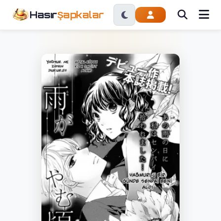
Hasır
Şapkalar