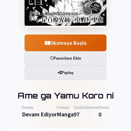
Okumaya Başla
Favorilere Ekle
Paylaş
Ame ga Yamu Koro ni
Durum
Format
Görüntülenme
Favori
Devam Ediyor
Manga
97
0