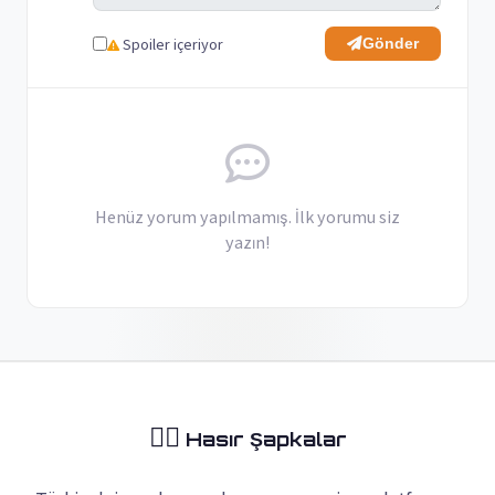
Spoiler içeriyor
Gönder
Henüz yorum yapılmamış. İlk yorumu siz
yazın!
🏴‍☠️
Hasır Şapkalar