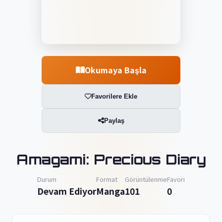
Okumaya Başla
Favorilere Ekle
Paylaş
Amagami: Precious Diary
Durum
Format
Görüntülenme
Favori
Devam Ediyor
Manga
101
0