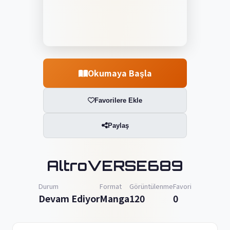
Okumaya Başla
Favorilere Ekle
Paylaş
AltroVERSE689
Durum
Format
Görüntülenme
Favori
Devam Ediyor
Manga
120
0