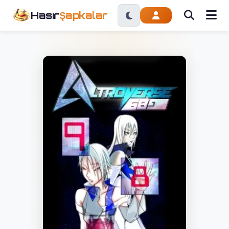
Hasır
Şapkalar