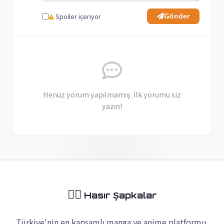
Spoiler içeriyor
Gönder
Henüz yorum yapılmamış. İlk yorumu siz
yazın!
🏴‍☠️
Hasır Şapkalar
Türkiye'nin en kapsamlı manga ve anime platformu.