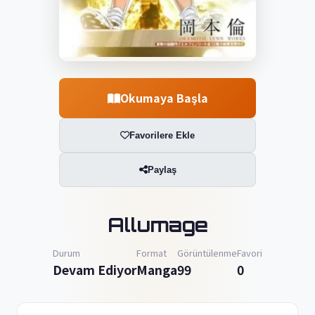
Okumaya Başla
Favorilere Ekle
Paylaş
Allumage
Durum
Format
Görüntülenme
Favori
Devam Ediyor
Manga
99
0