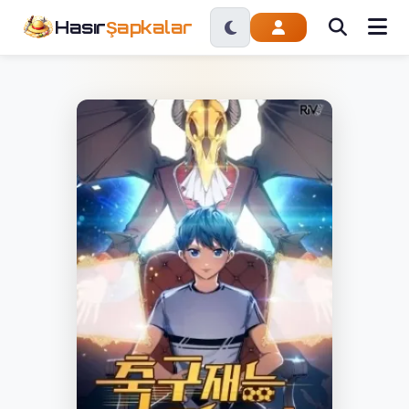
Hasır
Şapkalar