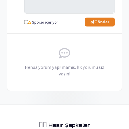
Spoiler içeriyor
Gönder
Henüz yorum yapılmamış. İlk yorumu siz
yazın!
🏴‍☠️
Hasır Şapkalar