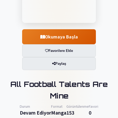
Okumaya Başla
Favorilere Ekle
Paylaş
All Football Talents Are
Mine
Durum
Format
Görüntülenme
Favori
Devam Ediyor
Manga
153
0