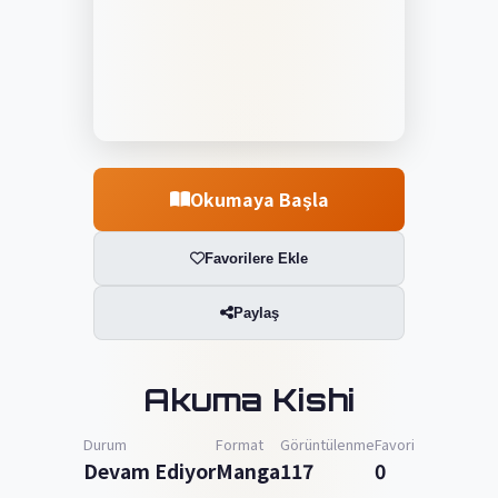
Okumaya Başla
Favorilere Ekle
Paylaş
Akuma Kishi
Durum
Format
Görüntülenme
Favori
Devam Ediyor
Manga
117
0