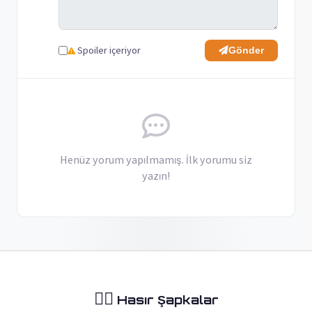
Spoiler içeriyor
Gönder
Henüz yorum yapılmamış. İlk yorumu siz
yazın!
🏴‍☠️
Hasır Şapkalar