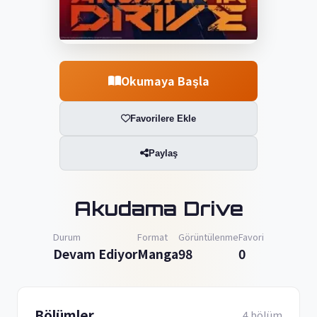
Okumaya Başla
Favorilere Ekle
Paylaş
Akudama Drive
Durum
Format
Görüntülenme
Favori
Devam Ediyor
Manga
98
0
Bölümler
4 bölüm