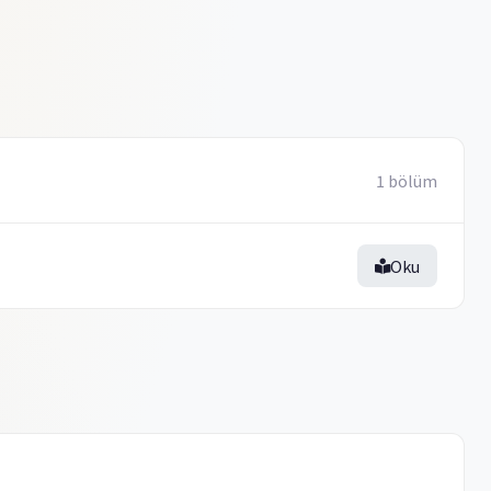
1 bölüm
Oku