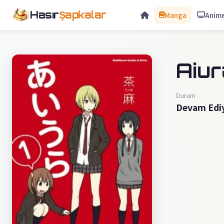
Hasır
Şapkalar
Manga
Anim
Aiur
Durum
Devam Edi