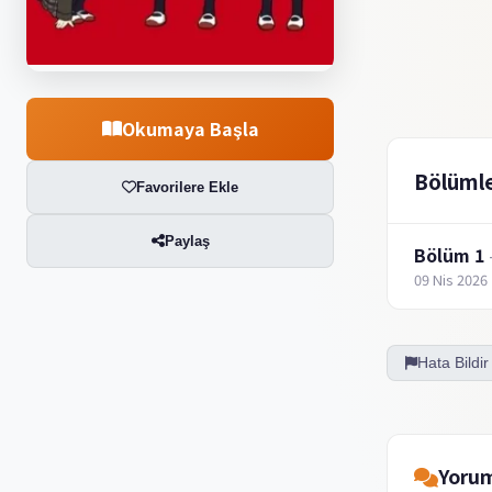
Okumaya Başla
Bölüml
Favorilere Ekle
Paylaş
Bölüm 1
09 Nis 2026
Hata Bildir
Yorum