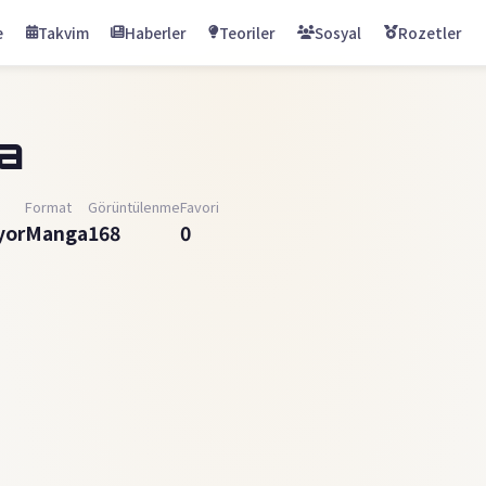
e
Takvim
Haberler
Teoriler
Sosyal
Rozetler
a
Format
Görüntülenme
Favori
yor
Manga
168
0