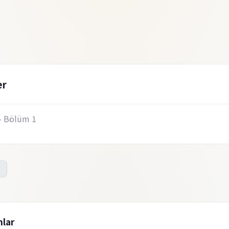
er
- Bölüm 1
lar