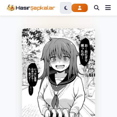
Hasır
Şapkalar