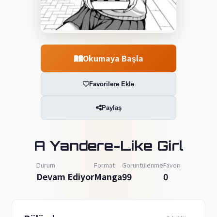
Okumaya Başla
Favorilere Ekle
Paylaş
A Yandere-Like Girl
Durum
Format
Görüntülenme
Favori
Devam Ediyor
Manga
99
0