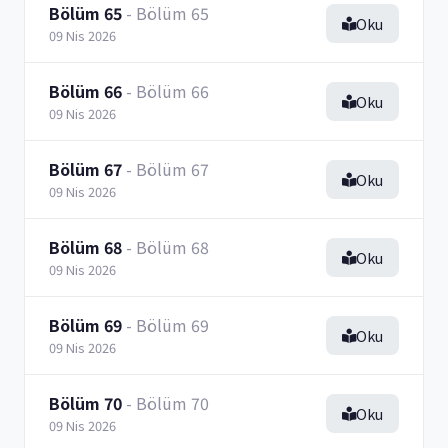
Bölüm 65
- Bölüm 65
Oku
09 Nis 2026
Bölüm 66
- Bölüm 66
Oku
09 Nis 2026
Bölüm 67
- Bölüm 67
Oku
09 Nis 2026
Bölüm 68
- Bölüm 68
Oku
09 Nis 2026
Bölüm 69
- Bölüm 69
Oku
09 Nis 2026
Bölüm 70
- Bölüm 70
Oku
09 Nis 2026