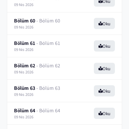
Oku
09 Nis 2026
Bölüm 60
- Bölüm 60
Oku
09 Nis 2026
Bölüm 61
- Bölüm 61
Oku
09 Nis 2026
Bölüm 62
- Bölüm 62
Oku
09 Nis 2026
Bölüm 63
- Bölüm 63
Oku
09 Nis 2026
Bölüm 64
- Bölüm 64
Oku
09 Nis 2026