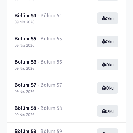
Bölüm 54
- Bölüm 54
Oku
09 Nis 2026
Bölüm 55
- Bölüm 55
Oku
09 Nis 2026
Bölüm 56
- Bölüm 56
Oku
09 Nis 2026
Bölüm 57
- Bölüm 57
Oku
09 Nis 2026
Bölüm 58
- Bölüm 58
Oku
09 Nis 2026
Bölüm 59
- Bölüm 59