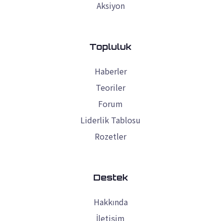
Aksiyon
Topluluk
Haberler
Teoriler
Forum
Liderlik Tablosu
Rozetler
Destek
Hakkında
İletişim