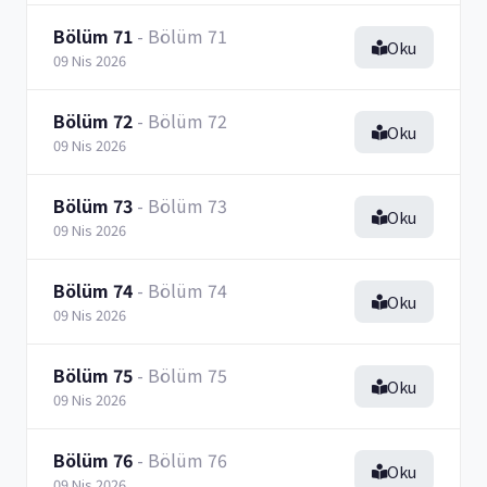
Bölüm 71
- Bölüm 71
Oku
09 Nis 2026
Bölüm 72
- Bölüm 72
Oku
09 Nis 2026
Bölüm 73
- Bölüm 73
Oku
09 Nis 2026
Bölüm 74
- Bölüm 74
Oku
09 Nis 2026
Bölüm 75
- Bölüm 75
Oku
09 Nis 2026
Bölüm 76
- Bölüm 76
Oku
09 Nis 2026