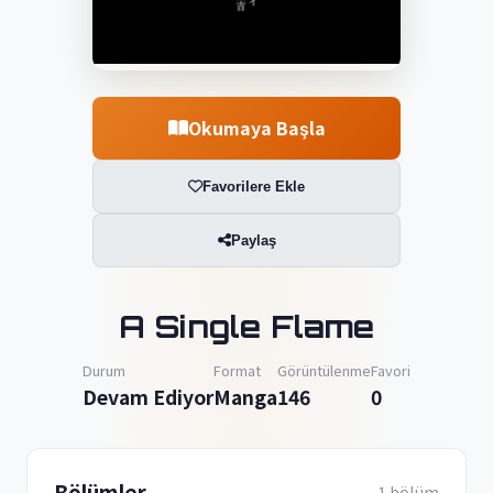
Okumaya Başla
Favorilere Ekle
Paylaş
A Single Flame
Durum
Format
Görüntülenme
Favori
Devam Ediyor
Manga
146
0
Bölümler
1 bölüm