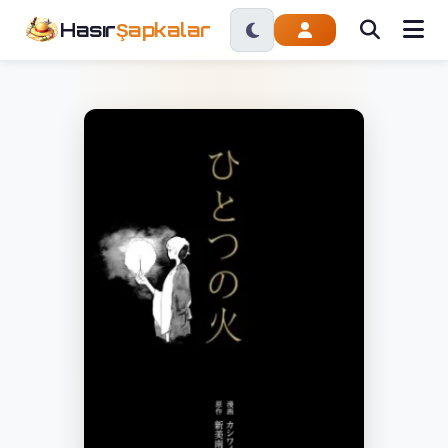
Hasır
Şapkalar