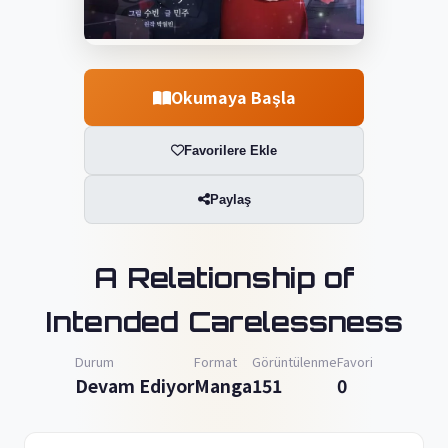
Okumaya Başla
Favorilere Ekle
Paylaş
A Relationship of
Intended Carelessness
Durum
Format
Görüntülenme
Favori
Devam Ediyor
Manga
151
0