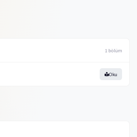
1 bölüm
Oku