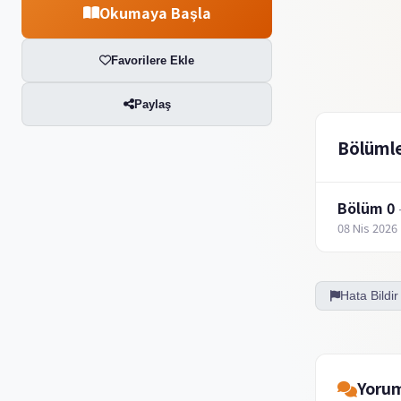
Okumaya Başla
Favorilere Ekle
Paylaş
Bölüml
Bölüm 0
08 Nis 2026
Hata Bildir
Yorum