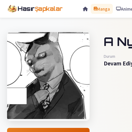
Hasır
Şapkalar
Manga
Anim
A N
Durum
Devam Edi