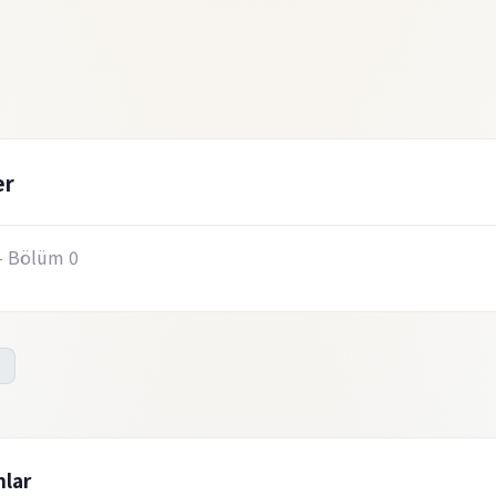
er
- Bölüm 0
lar