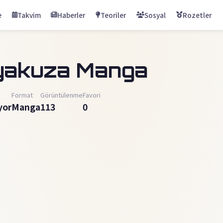
e
Takvim
Haberler
Teoriler
Sosyal
Rozetler
yakuza Manga
Format
Görüntülenme
Favori
yor
Manga
113
0