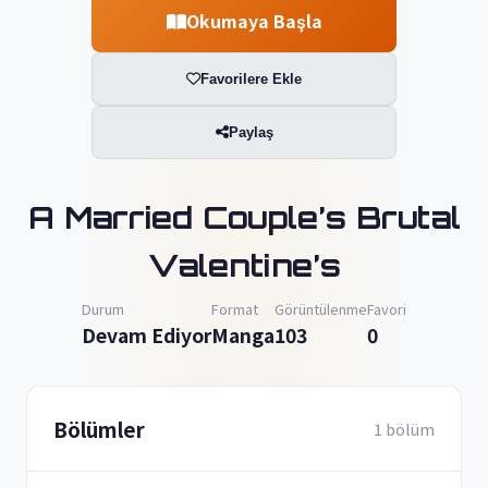
Okumaya Başla
Favorilere Ekle
Paylaş
A Married Couple’s Brutal
Valentine’s
Durum
Format
Görüntülenme
Favori
Devam Ediyor
Manga
103
0
Bölümler
1 bölüm