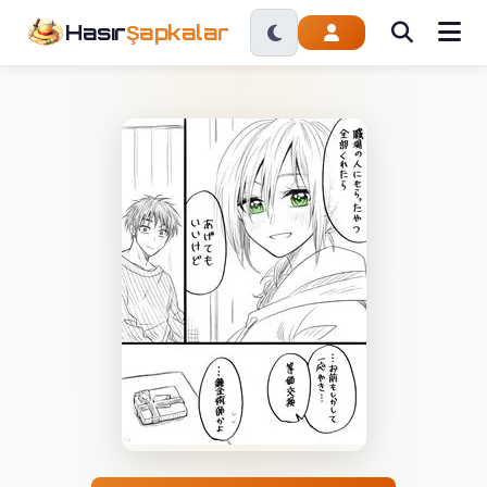
Hasır
Şapkalar