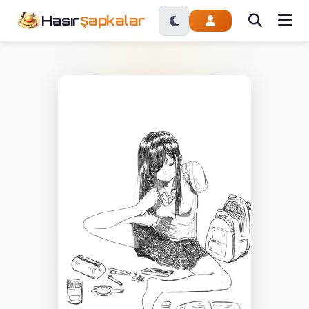
Hasır
Şapkalar