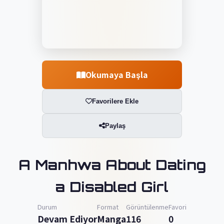
Okumaya Başla
Favorilere Ekle
Paylaş
A Manhwa About Dating
a Disabled Girl
Durum
Format
Görüntülenme
Favori
Devam Ediyor
Manga
116
0