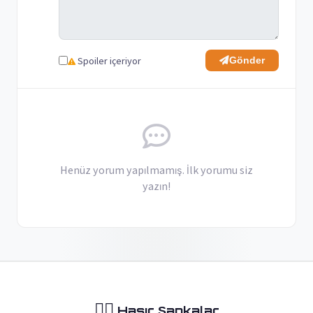
Spoiler içeriyor
Gönder
Henüz yorum yapılmamış. İlk yorumu siz
yazın!
🏴‍☠️
Hasır Şapkalar