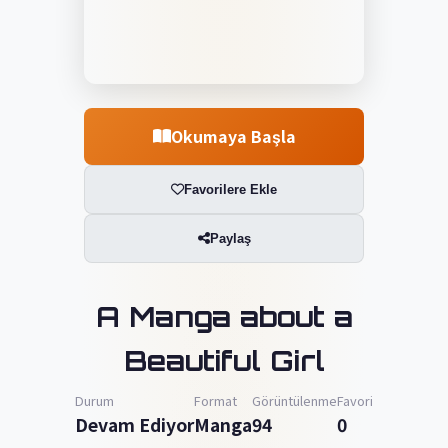
Okumaya Başla
Favorilere Ekle
Paylaş
A Manga about a
Beautiful Girl
Durum
Format
Görüntülenme
Favori
Devam Ediyor
Manga
94
0