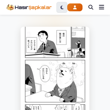
Hasır
Şapkalar