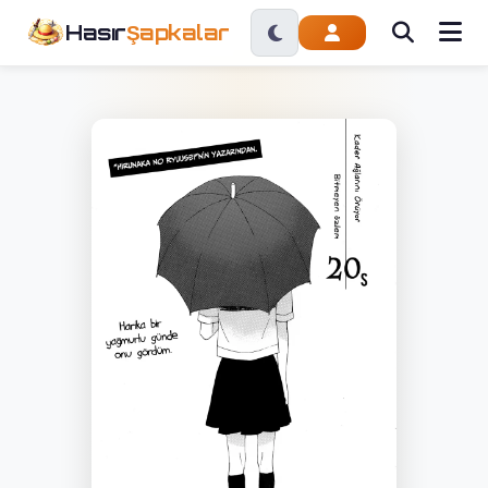
Hasır
Şapkalar