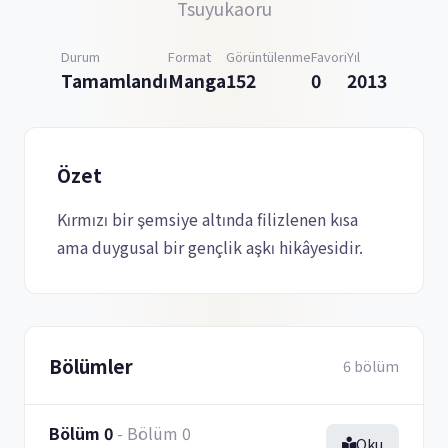
Tsuyukaoru
Durum
Format
Görüntülenme
Favori
Yıl
Tamamlandı
Manga
152
0
2013
Özet
Kırmızı bir şemsiye altında filizlenen kısa
ama duygusal bir gençlik aşkı hikâyesidir.
Bölümler
6 bölüm
Bölüm 0
- Bölüm 0
Oku