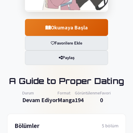
Okumaya Başla
Favorilere Ekle
Paylaş
A Guide to Proper Dating
Durum
Format
Görüntülenme
Favori
Devam Ediyor
Manga
194
0
Bölümler
5 bölüm