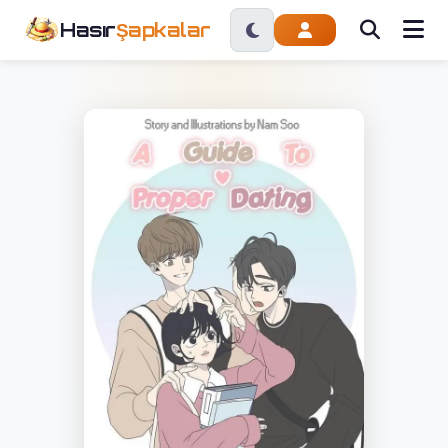
Hasır
Şapkalar