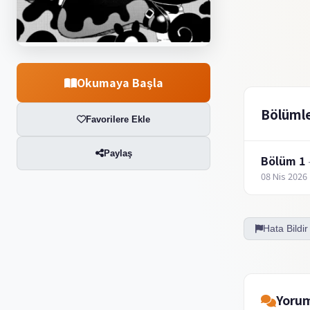
Okumaya Başla
Bölüml
Favorilere Ekle
Paylaş
Bölüm 1
08 Nis 2026
Hata Bildir
Yorum