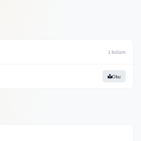
1 bölüm
Oku