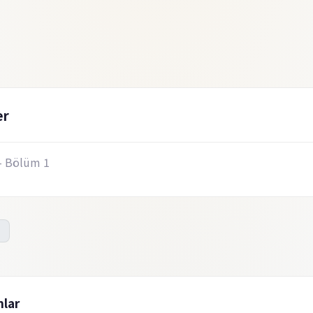
er
- Bölüm 1
lar