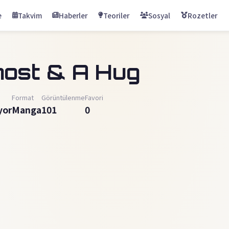
e
Takvim
Haberler
Teoriler
Sosyal
Rozetler
host & A Hug
Format
Görüntülenme
Favori
yor
Manga
101
0