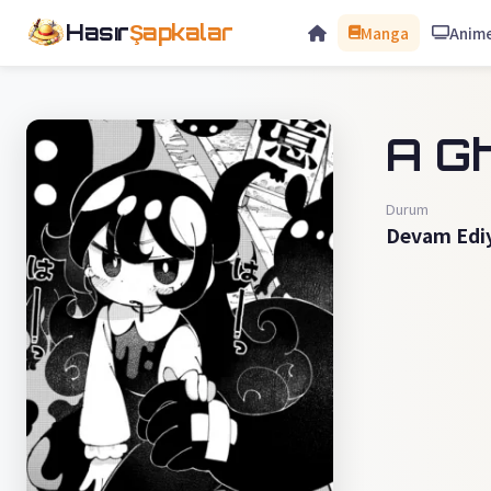
Hasır
Şapkalar
Manga
Anim
A G
Durum
Devam Edi