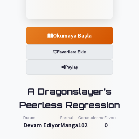
Okumaya Başla
Favorilere Ekle
Paylaş
A Dragonslayer’s
Peerless Regression
Durum
Format
Görüntülenme
Favori
Devam Ediyor
Manga
102
0