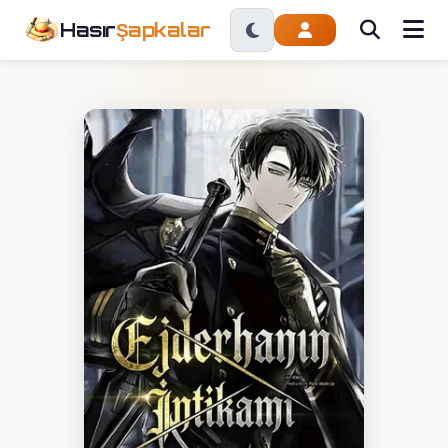
Hasır
Şapkalar