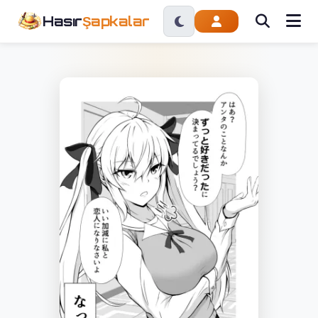
Hasır
Şapkalar