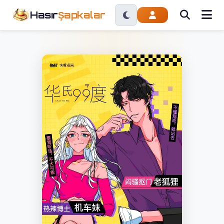
Hasır
Şapkalar