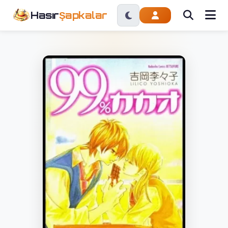
Hasır
Şapkalar