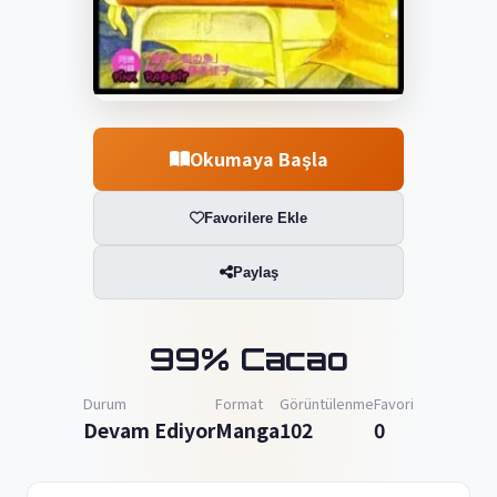
Okumaya Başla
Favorilere Ekle
Paylaş
99% Cacao
Durum
Format
Görüntülenme
Favori
Devam Ediyor
Manga
102
0