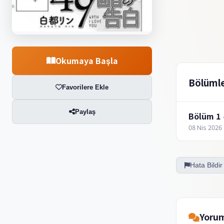
Okumaya Başla
Bölüml
Favorilere Ekle
Paylaş
Bölüm 1
08 Nis 2026
Hata Bildir
Yorum