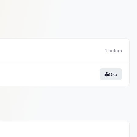
1 bölüm
Oku