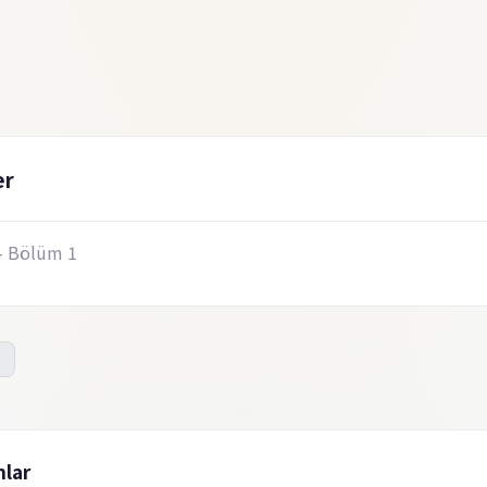
er
- Bölüm 1
lar