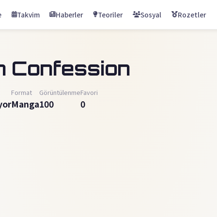
e
Takvim
Haberler
Teoriler
Sosyal
Rozetler
h Confession
Format
Görüntülenme
Favori
yor
Manga
100
0