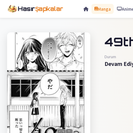
Hasır
Şapkalar
Manga
Anim
49t
Durum
Devam Edi