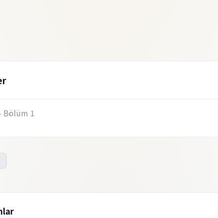
er
- Bölüm 1
lar