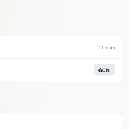
1 bölüm
Oku