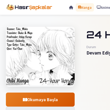
Hasır
Şapkalar
Manga
Anim
24 
Durum
Devam Edi
Okumaya Başla