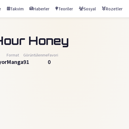
e
Takvim
Haberler
Teoriler
Sosyal
Rozetler
Hour Honey
Format
Görüntülenme
Favori
yor
Manga
91
0