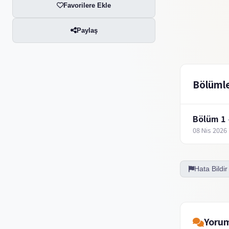
Favorilere Ekle
Paylaş
Bölüml
Bölüm 1
08 Nis 2026
Hata Bildir
Yorum