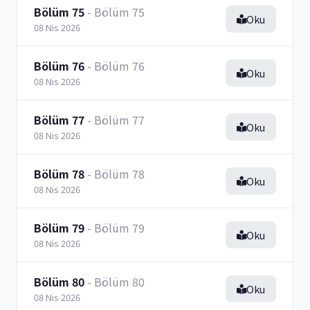
Bölüm 75
- Bölüm 75
Oku
08 Nis 2026
Bölüm 76
- Bölüm 76
Oku
08 Nis 2026
Bölüm 77
- Bölüm 77
Oku
08 Nis 2026
Bölüm 78
- Bölüm 78
Oku
08 Nis 2026
Bölüm 79
- Bölüm 79
Oku
08 Nis 2026
Bölüm 80
- Bölüm 80
Oku
08 Nis 2026