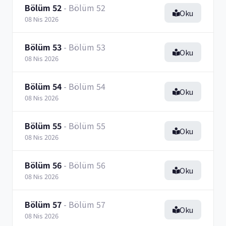
Bölüm 52
- Bölüm 52
Oku
08 Nis 2026
Bölüm 53
- Bölüm 53
Oku
08 Nis 2026
Bölüm 54
- Bölüm 54
Oku
08 Nis 2026
Bölüm 55
- Bölüm 55
Oku
08 Nis 2026
Bölüm 56
- Bölüm 56
Oku
08 Nis 2026
Bölüm 57
- Bölüm 57
Oku
08 Nis 2026