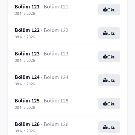
Bölüm 121
- Bölüm 121
Oku
08 Nis 2026
Bölüm 122
- Bölüm 122
Oku
08 Nis 2026
Bölüm 123
- Bölüm 123
Oku
08 Nis 2026
Bölüm 124
- Bölüm 124
Oku
08 Nis 2026
Bölüm 125
- Bölüm 125
Oku
08 Nis 2026
Bölüm 126
- Bölüm 126
Oku
08 Nis 2026