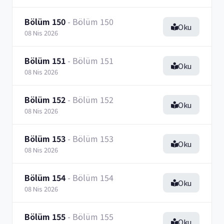
Bölüm 150
- Bölüm 150
Oku
08 Nis 2026
Bölüm 151
- Bölüm 151
Oku
08 Nis 2026
Bölüm 152
- Bölüm 152
Oku
08 Nis 2026
Bölüm 153
- Bölüm 153
Oku
08 Nis 2026
Bölüm 154
- Bölüm 154
Oku
08 Nis 2026
Bölüm 155
- Bölüm 155
Oku