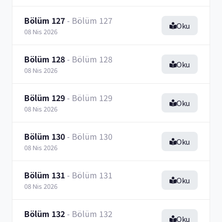
Bölüm 127
- Bölüm 127
Oku
08 Nis 2026
Bölüm 128
- Bölüm 128
Oku
08 Nis 2026
Bölüm 129
- Bölüm 129
Oku
08 Nis 2026
Bölüm 130
- Bölüm 130
Oku
08 Nis 2026
Bölüm 131
- Bölüm 131
Oku
08 Nis 2026
Bölüm 132
- Bölüm 132
Oku