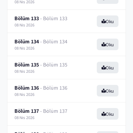
08 Nis 2026
Bölüm 133
- Bölüm 133
Oku
08 Nis 2026
Bölüm 134
- Bölüm 134
Oku
08 Nis 2026
Bölüm 135
- Bölüm 135
Oku
08 Nis 2026
Bölüm 136
- Bölüm 136
Oku
08 Nis 2026
Bölüm 137
- Bölüm 137
Oku
08 Nis 2026