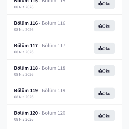
Bölüm 115
- Bölüm 115
Oku
08 Nis 2026
Bölüm 116
- Bölüm 116
Oku
08 Nis 2026
Bölüm 117
- Bölüm 117
Oku
08 Nis 2026
Bölüm 118
- Bölüm 118
Oku
08 Nis 2026
Bölüm 119
- Bölüm 119
Oku
08 Nis 2026
Bölüm 120
- Bölüm 120
Oku
08 Nis 2026