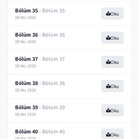
Bölüm 35
- Bölüm 35
Oku
08 Nis 2026
Bölüm 36
- Bölüm 36
Oku
08 Nis 2026
Bölüm 37
- Bölüm 37
Oku
08 Nis 2026
Bölüm 38
- Bölüm 38
Oku
08 Nis 2026
Bölüm 39
- Bölüm 39
Oku
08 Nis 2026
Bölüm 40
- Bölüm 40
Oku
08 Nis 2026