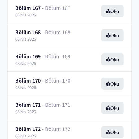
Bölüm 167
- Bölüm 167
Oku
08 Nis 2026
Bölüm 168
- Bölüm 168
Oku
08 Nis 2026
Bölüm 169
- Bölüm 169
Oku
08 Nis 2026
Bölüm 170
- Bölüm 170
Oku
08 Nis 2026
Bölüm 171
- Bölüm 171
Oku
08 Nis 2026
Bölüm 172
- Bölüm 172
Oku
08 Nis 2026