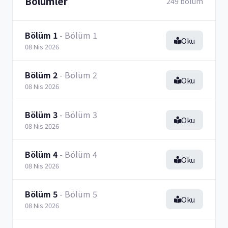
Bölümler
249 bölüm
Bölüm 1
- Bölüm 1
Oku
08 Nis 2026
Bölüm 2
- Bölüm 2
Oku
08 Nis 2026
Bölüm 3
- Bölüm 3
Oku
08 Nis 2026
Bölüm 4
- Bölüm 4
Oku
08 Nis 2026
Bölüm 5
- Bölüm 5
Oku
08 Nis 2026