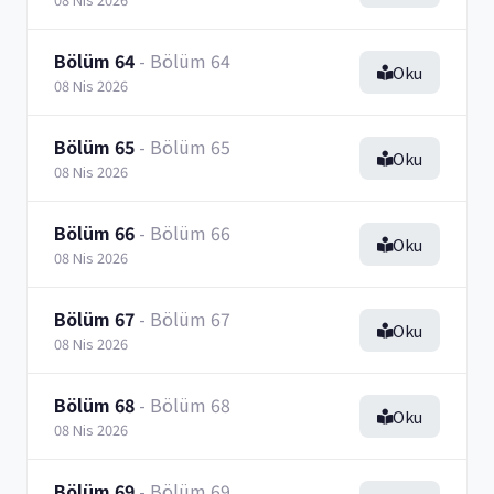
Bölüm 64
- Bölüm 64
Oku
08 Nis 2026
Bölüm 65
- Bölüm 65
Oku
08 Nis 2026
Bölüm 66
- Bölüm 66
Oku
08 Nis 2026
Bölüm 67
- Bölüm 67
Oku
08 Nis 2026
Bölüm 68
- Bölüm 68
Oku
08 Nis 2026
Bölüm 69
- Bölüm 69