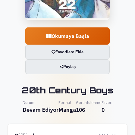
Okumaya Başla
Favorilere Ekle
Paylaş
20th Century Boys
Durum
Format
Görüntülenme
Favori
Devam Ediyor
Manga
106
0