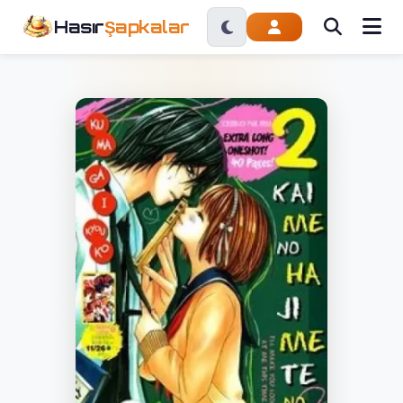
Hasır
Şapkalar