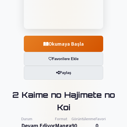
Okumaya Başla
Favorilere Ekle
Paylaş
2 Kaime no Hajimete no
Koi
Durum
Format
Görüntülenme
Favori
Devam Ediyor
Manga
90
0