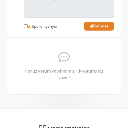
Spoiler içeriyor
Gönder
Henüz yorum yapılmamış. İlk yorumu siz
yazın!
🏴‍☠️