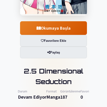
Okumaya Başla
Favorilere Ekle
Paylaş
2.5 Dimensional
Seduction
Durum
Format
Görüntülenme
Favori
Devam Ediyor
Manga
187
0