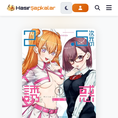
Hasır
Şapkalar