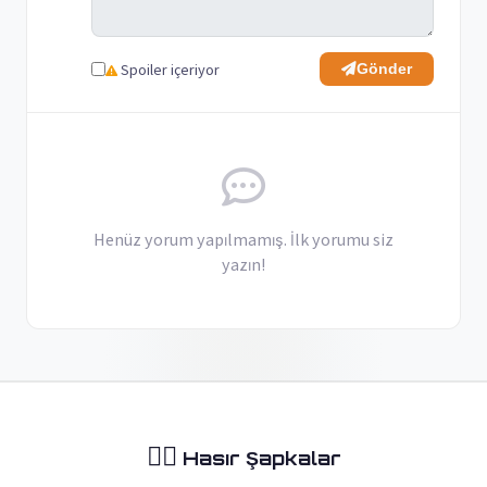
Spoiler içeriyor
Gönder
Henüz yorum yapılmamış. İlk yorumu siz
yazın!
🏴‍☠️
Hasır Şapkalar