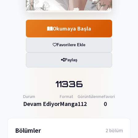
Okumaya Başla
Favorilere Ekle
Paylaş
11336
Durum
Format
Görüntülenme
Favori
Devam Ediyor
Manga
112
0
Bölümler
2 bölüm