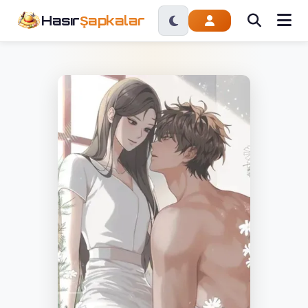
Hasır
Şapkalar