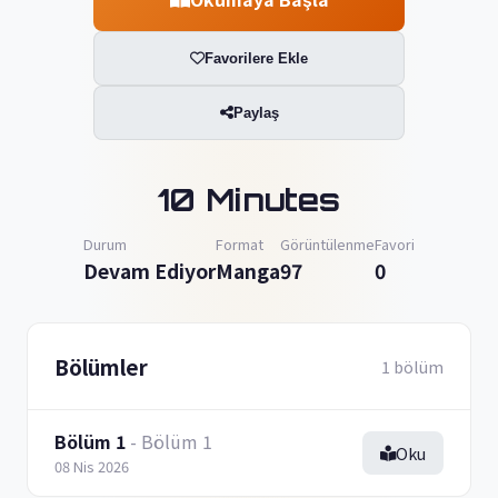
Favorilere Ekle
Paylaş
10 Minutes
Durum
Format
Görüntülenme
Favori
Devam Ediyor
Manga
97
0
Bölümler
1 bölüm
Bölüm 1
- Bölüm 1
Oku
08 Nis 2026