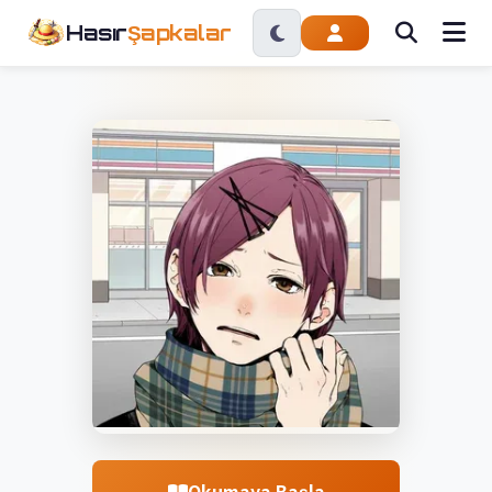
Hasır
Şapkalar
Okumaya Başla