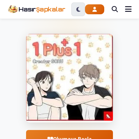
Hasır
Şapkalar
Okumaya Başla