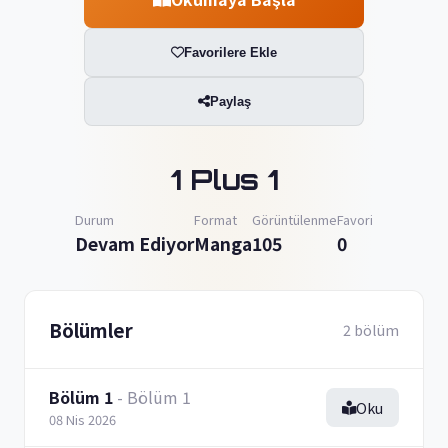
Favorilere Ekle
Paylaş
1 Plus 1
Durum
Format
Görüntülenme
Favori
Devam Ediyor
Manga
105
0
Bölümler
2 bölüm
Bölüm 1
- Bölüm 1
Oku
08 Nis 2026