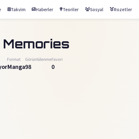
e
Takvim
Haberler
Teoriler
Sosyal
Rozetler
 Memories
Format
Görüntülenme
Favori
yor
Manga
98
0