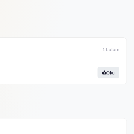
1 bölüm
Oku