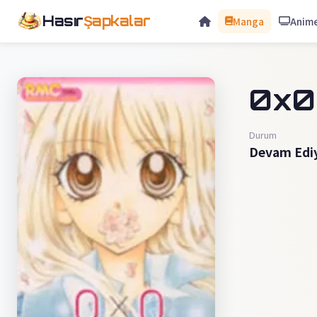
Hasır
Şapkalar
Manga
Anim
0x0
Durum
Devam Edi