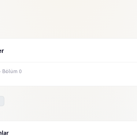
er
- Bölüm 0
lar