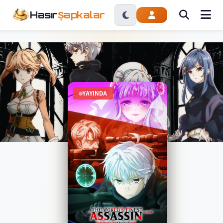
Hasır
Şapkalar
YAYINDA