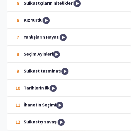
Suikastçıların nitelikleri
5
Kız Yurdu
6
Yanlışların Hayatı
7
Seçim Ayinleri
8
Suikast tazminatı
9
Tarihlerin ilk
10
İhanetin Seçimi
11
Suikastçı savaşı
12