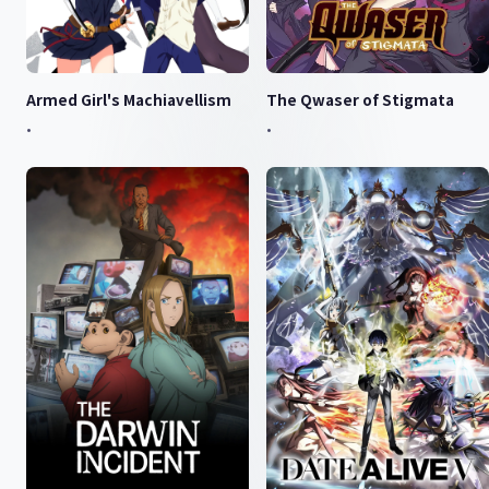
Armed Girl's Machiavellism
The Qwaser of Stigmata
•
•