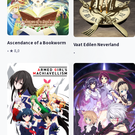
Ascendance of a Bookworm
Vaat Edilen Neverland
• ★ 8,0
•